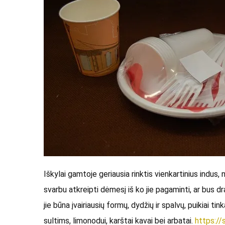
Iškylai gamtoje geriausia rinktis vienkartinius indus, 
svarbu atkreipti dėmesį iš ko jie pagaminti, ar bus dra
jie būna įvairiausių formų, dydžių ir spalvų, puikiai ti
sultims, limonodui, karštai kavai bei arbatai.
https://s