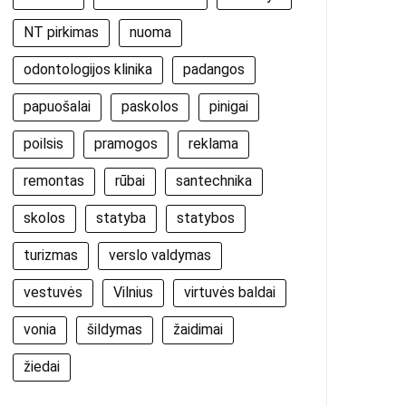
NT pirkimas
nuoma
odontologijos klinika
padangos
papuošalai
paskolos
pinigai
poilsis
pramogos
reklama
remontas
rūbai
santechnika
skolos
statyba
statybos
turizmas
verslo valdymas
vestuvės
Vilnius
virtuvės baldai
vonia
šildymas
žaidimai
žiedai