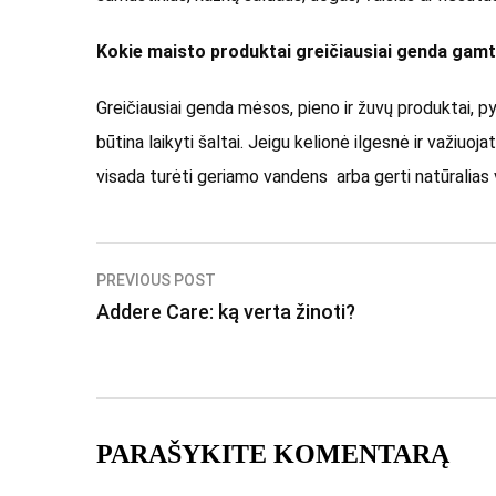
Kokie maisto produktai greičiausiai genda gam
Greičiausiai genda mėsos, pieno ir žuvų produktai, py
būtina laikyti šaltai. Jeigu kelionė ilgesnė ir važiuoj
visada turėti geriamo vandens arba gerti natūralias v
Navigacija
PREVIOUS POST
Addere Care: ką verta žinoti?
tarp
įrašų
PARAŠYKITE KOMENTARĄ