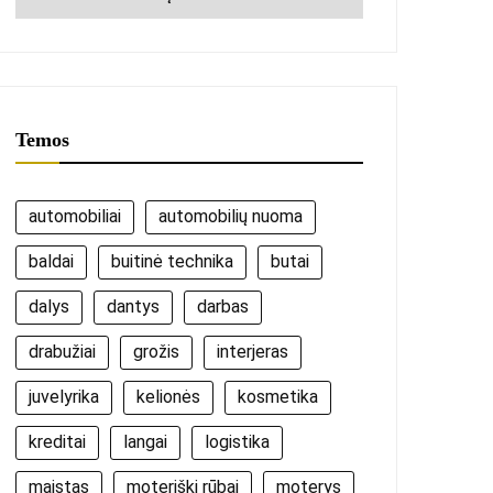
Temos
automobiliai
automobilių nuoma
baldai
buitinė technika
butai
dalys
dantys
darbas
drabužiai
grožis
interjeras
juvelyrika
kelionės
kosmetika
kreditai
langai
logistika
maistas
moteriški rūbai
moterys