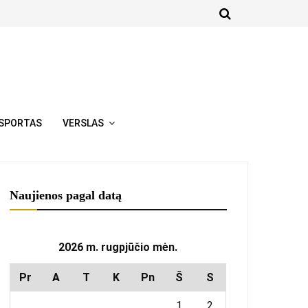
SPORTAS
VERSLAS
Naujienos pagal datą
2026 m. rugpjūčio mėn.
Pr
A
T
K
Pn
Š
S
1
2