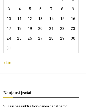
3
4
5
6
7
8
9
10
11
12
13
14
15
16
17
18
19
20
21
22
23
24
25
26
27
28
29
30
31
« Lie
Naujausi įrašai
Kaip pasirinkti stogo dangą pagal namo