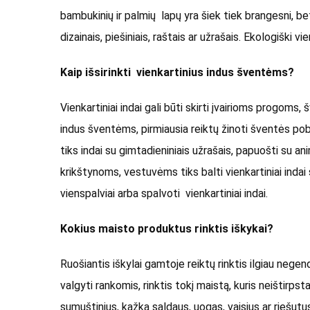
bambukinių ir palmių lapų yra šiek tiek brangesni, bet
dizainais, piešiniais, raštais ar užrašais. Ekologiški vie
Kaip išsirinkti vienkartinius indus šventėms?
Vienkartiniai indai gali būti skirti įvairioms progoms, 
indus šventėms, pirmiausia reiktų žinoti šventės pobūdį
tiks indai su gimtadieniniais užrašais, papuošti su an
krikštynoms, vestuvėms tiks balti vienkartiniai indai
vienspalviai arba spalvoti vienkartiniai indai.
Kokius maisto produktus rinktis iškykai?
Ruošiantis iškylai gamtoje reiktų rinktis ilgiau nege
valgyti rankomis, rinktis tokį maistą, kuris neištirpsta,
sumuštinius, kažką saldaus, uogas, vaisius ar riešut