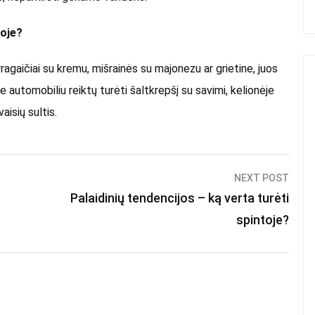
toje?
ragaičiai su kremu, mišrainės su majonezu ar grietine, juos
ate automobiliu reiktų turėti šaltkrepšį su savimi, kelionėje
aisių sultis.
NEXT POST
Palaidinių tendencijos – ką verta turėti
spintoje?