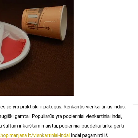
nes jie yra praktiški ir patogūs. Renkantis vienkartinius indus,
ugiški gamtai. Populiarūs yra popieriniai vienkartiniai indai,
nka šaltam ir karštam maistui, popieriniai puodeliai tinka gerti
hop.manjana.lt/vienkartiniai-indai
Indai pagaminti iš