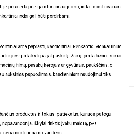
 jie prisideda prie gamtos išsaugojimo, indai puošti įvairiais
nkartiniai indai gali būti perdirbami.
šventiniai arba paprasti, kasdieniniai. Renkantis vienkartinius
 ir juos pritaikyti pagal paskirtį. Vaikų gimtadieniui puikiai
imacinių filmų, pasakų herojais ar gyvūnais, paukščiais, o
 su auksinias papuošimais, kasdieniniam naudojimui tiks
ndančius produktus ir tokius patiekalus, kuriuos patogu
 nepavandenija, iškylai rinktis įvairų maistą, pvz.,
us, nepamiršti geriamo vandens.