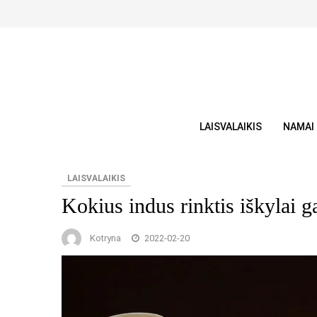
Skip
to
content
LAISVALAIKIS
NAMAI
LAISVALAIKIS
Kokius indus rinktis iškylai 
Kotryna
2022-02-20