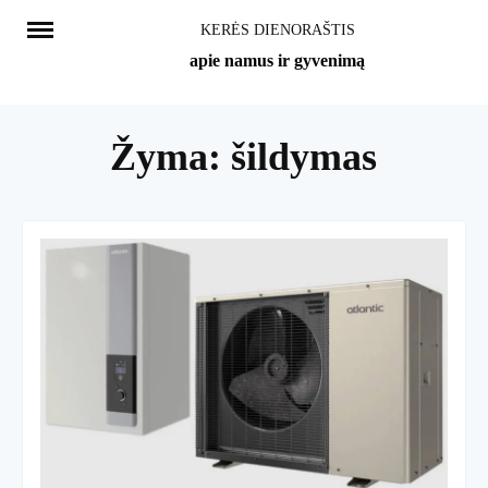
Skip
KERĖS DIENORAŠTIS
to
apie namus ir gyvenimą
content
Žyma:
šildymas