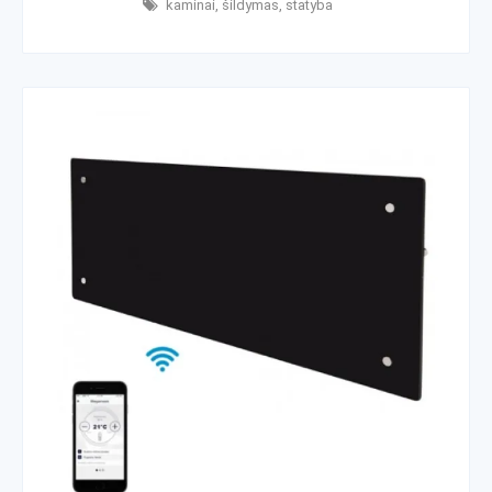
kaminai
,
šildymas
,
statyba