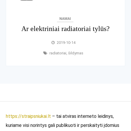
NAMAI
Ar elektriniai radiatoriai tylūs?
2019-10-14
radiatoriai
,
šildymas
https://straipsniukai.lt
– tai atviras interneto leidinys,
kuriame visi norintys gali publikuoti ir perskaityti įdomius