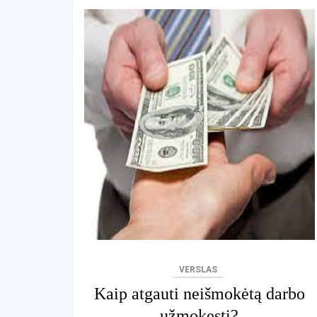
VERSLAS
Kaip atgauti neišmokėtą darbo
užmokestį?