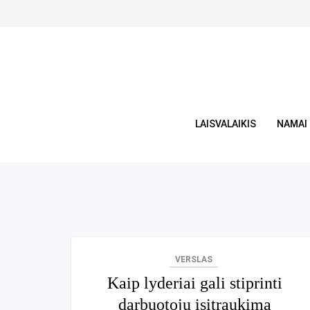
Skip
to
content
LAISVALAIKIS
NAMAI
VERSLAS
Kaip lyderiai gali stiprinti
darbuotojų įsitraukimą