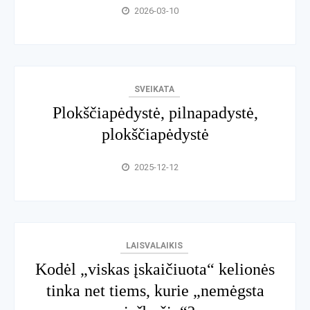
2026-03-10
SVEIKATA
Plokščiapėdystė, pilnapadystė,
plokščiapėdystė
2025-12-12
LAISVALAIKIS
Kodėl „viskas įskaičiuota“ kelionės
tinka net tiems, kurie „nemėgsta