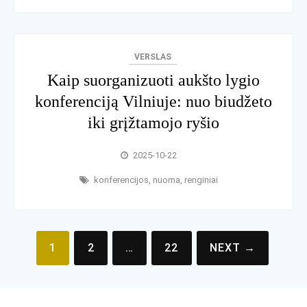
VERSLAS
Kaip suorganizuoti aukšto lygio
konferenciją Vilniuje: nuo biudžeto
iki grįžtamojo ryšio
2025-10-22
konferencijos
,
nuoma
,
renginiai
Įrašų
1
2
…
22
NEXT →
puslapiavimas