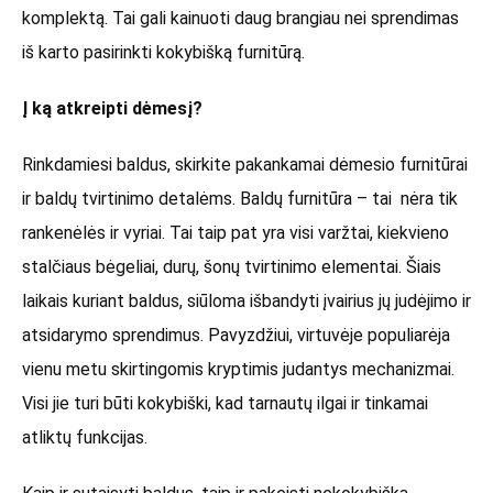
komplektą. Tai gali kainuoti daug brangiau nei sprendimas
iš karto pasirinkti kokybišką furnitūrą.
Į ką atkreipti dėmesį?
Rinkdamiesi baldus, skirkite pakankamai dėmesio furnitūrai
ir baldų tvirtinimo detalėms. Baldų furnitūra – tai nėra tik
rankenėlės ir vyriai. Tai taip pat yra visi varžtai, kiekvieno
stalčiaus bėgeliai, durų, šonų tvirtinimo elementai. Šiais
laikais kuriant baldus, siūloma išbandyti įvairius jų judėjimo ir
atsidarymo sprendimus. Pavyzdžiui, virtuvėje populiarėja
vienu metu skirtingomis kryptimis judantys mechanizmai.
Visi jie turi būti kokybiški, kad tarnautų ilgai ir tinkamai
atliktų funkcijas.