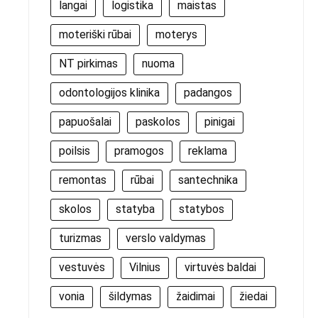
langai
logistika
maistas
moteriški rūbai
moterys
NT pirkimas
nuoma
odontologijos klinika
padangos
papuošalai
paskolos
pinigai
poilsis
pramogos
reklama
remontas
rūbai
santechnika
skolos
statyba
statybos
turizmas
verslo valdymas
vestuvės
Vilnius
virtuvės baldai
vonia
šildymas
žaidimai
žiedai