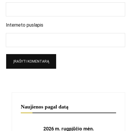
Interneto puslapis
Naujienos pagal datą
2026 m. rugpjūčio mėn.