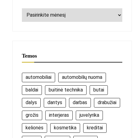
Archyvai
Temos
automobiliai
automobilių nuoma
baldai
buitinė technika
butai
dalys
dantys
darbas
drabužiai
grožis
interjeras
juvelyrika
kelionės
kosmetika
kreditai