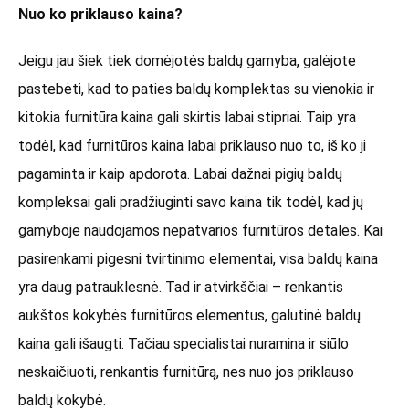
Nuo ko priklauso kaina?
Jeigu jau šiek tiek domėjotės baldų gamyba, galėjote
pastebėti, kad to paties baldų komplektas su vienokia ir
kitokia furnitūra kaina gali skirtis labai stipriai. Taip yra
todėl, kad furnitūros kaina labai priklauso nuo to, iš ko ji
pagaminta ir kaip apdorota. Labai dažnai pigių baldų
kompleksai gali pradžiuginti savo kaina tik todėl, kad jų
gamyboje naudojamos nepatvarios furnitūros detalės. Kai
pasirenkami pigesni tvirtinimo elementai, visa baldų kaina
yra daug patrauklesnė. Tad ir atvirkščiai – renkantis
aukštos kokybės furnitūros elementus, galutinė baldų
kaina gali išaugti. Tačiau specialistai nuramina ir siūlo
neskaičiuoti, renkantis furnitūrą, nes nuo jos priklauso
baldų kokybė.