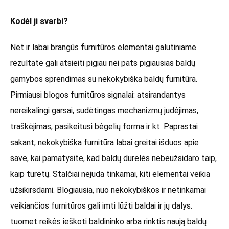
Kodėl ji svarbi?
Net ir labai brangūs furnitūros elementai galutiniame
rezultate gali atsieiti pigiau nei pats pigiausias baldų
gamybos sprendimas su nekokybiška baldų furnitūra.
Pirmiausi blogos furnitūros signalai: atsirandantys
nereikalingi garsai, sudėtingas mechanizmų judėjimas,
traškėjimas, pasikeitusi bėgelių forma ir kt. Paprastai
sakant, nekokybiška furnitūra labai greitai išduos apie
save, kai pamatysite, kad baldų durelės nebeužsidaro taip,
kaip turėtų. Stalčiai nejuda tinkamai, kiti elementai veikia
užsikirsdami. Blogiausia, nuo nekokybiškos ir netinkamai
veikiančios furnitūros gali imti lūžti baldai ir jų dalys.
tuomet reikės ieškoti baldininko arba rinktis naują baldų