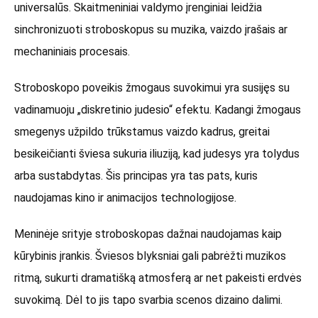
universalūs. Skaitmeniniai valdymo įrenginiai leidžia
sinchronizuoti stroboskopus su muzika, vaizdo įrašais ar
mechaniniais procesais.
Stroboskopo poveikis žmogaus suvokimui yra susijęs su
vadinamuoju „diskretinio judesio“ efektu. Kadangi žmogaus
smegenys užpildo trūkstamus vaizdo kadrus, greitai
besikeičianti šviesa sukuria iliuziją, kad judesys yra tolydus
arba sustabdytas. Šis principas yra tas pats, kuris
naudojamas kino ir animacijos technologijose.
Meninėje srityje stroboskopas dažnai naudojamas kaip
kūrybinis įrankis. Šviesos blyksniai gali pabrėžti muzikos
ritmą, sukurti dramatišką atmosferą ar net pakeisti erdvės
suvokimą. Dėl to jis tapo svarbia scenos dizaino dalimi.