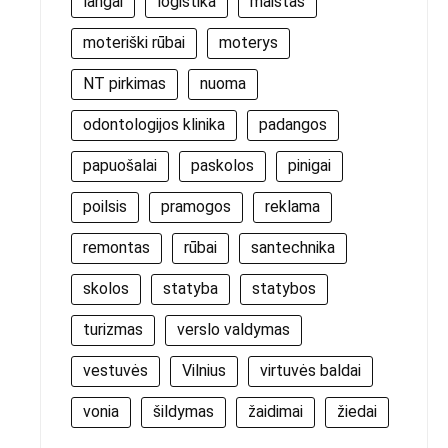
langai
logistika
maistas
moteriški rūbai
moterys
NT pirkimas
nuoma
odontologijos klinika
padangos
papuošalai
paskolos
pinigai
poilsis
pramogos
reklama
remontas
rūbai
santechnika
skolos
statyba
statybos
turizmas
verslo valdymas
vestuvės
Vilnius
virtuvės baldai
vonia
šildymas
žaidimai
žiedai