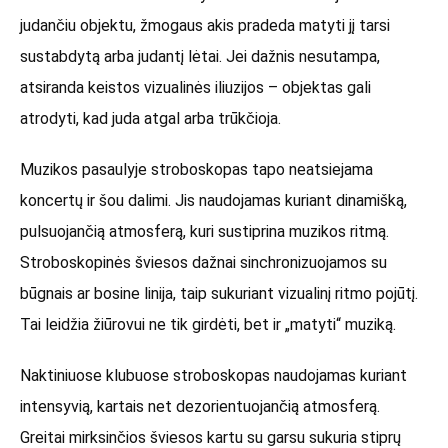
judančiu objektu, žmogaus akis pradeda matyti jį tarsi
sustabdytą arba judantį lėtai. Jei dažnis nesutampa,
atsiranda keistos vizualinės iliuzijos – objektas gali
atrodyti, kad juda atgal arba trūkčioja.
Muzikos pasaulyje stroboskopas tapo neatsiejama
koncertų ir šou dalimi. Jis naudojamas kuriant dinamišką,
pulsuojančią atmosferą, kuri sustiprina muzikos ritmą.
Stroboskopinės šviesos dažnai sinchronizuojamos su
būgnais ar bosine linija, taip sukuriant vizualinį ritmo pojūtį.
Tai leidžia žiūrovui ne tik girdėti, bet ir „matyti“ muziką.
Naktiniuose klubuose stroboskopas naudojamas kuriant
intensyvią, kartais net dezorientuojančią atmosferą.
Greitai mirksinčios šviesos kartu su garsu sukuria stiprų