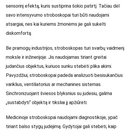
sensorinį efektą, kuris sustiprina šokio patirtį. Tačiau dėl
savo intensyvumo stroboskopai turi būti naudojami
atsargiai, nes kai kuriems žmonėms jie gali sukelti
diskomfortą.
Be pramogų industrijos, stroboskopas turi svarbų vaidmenį
moksle ir inžinerijoje. Jis naudojamas tiriant greitai
judančius objektus, kuriuos sunku stebėti plika akimi.
Pavyzdžiui, stroboskopai padeda analizuoti besisukančius
variklius, ventiliatorius ar mechanines sistemas.
Sinchronizuojant šviesos blyksnius su judesiu, galima
„sustabdyti“ objektą ir tiksliai jį apžiūrėti.
Medicinoje stroboskopai naudojami diagnostikoje, ypač
tiriant balso stygų judėjimą. Gydytojai gali stebėti, kaip