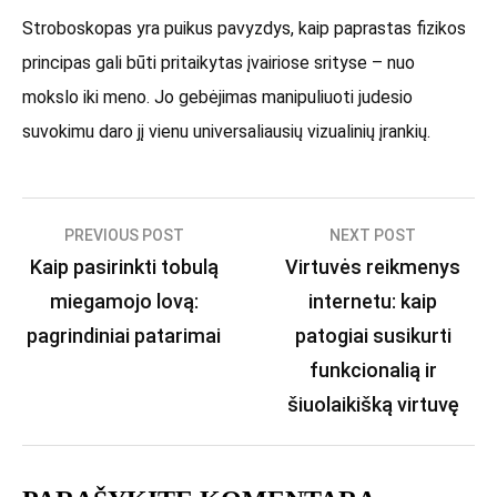
Stroboskopas yra puikus pavyzdys, kaip paprastas fizikos
principas gali būti pritaikytas įvairiose srityse – nuo
mokslo iki meno. Jo gebėjimas manipuliuoti judesio
suvokimu daro jį vienu universaliausių vizualinių įrankių.
Navigacija
PREVIOUS POST
NEXT POST
Kaip pasirinkti tobulą
Virtuvės reikmenys
tarp
miegamojo lovą:
internetu: kaip
įrašų
pagrindiniai patarimai
patogiai susikurti
funkcionalią ir
šiuolaikišką virtuvę