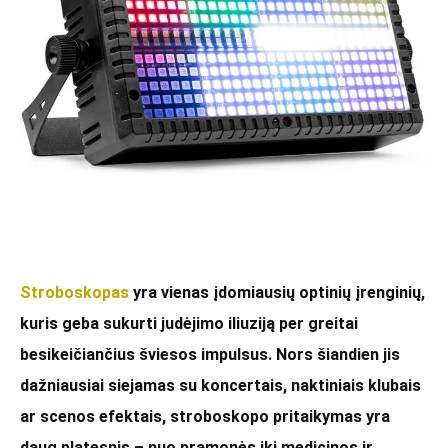
Stroboskopas
yra vienas įdomiausių optinių įrenginių,
kuris geba sukurti judėjimo iliuziją per greitai
besikeičiančius šviesos impulsus. Nors šiandien jis
dažniausiai siejamas su koncertais, naktiniais klubais
ar scenos efektais, stroboskopo pritaikymas yra
daug platesnis – nuo pramonės iki medicinos ir