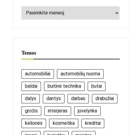
Archyvai
Temos
automobiliai
automobilių nuoma
baldai
buitinė technika
butai
dalys
dantys
darbas
drabužiai
grožis
interjeras
juvelyrika
kelionės
kosmetika
kreditai