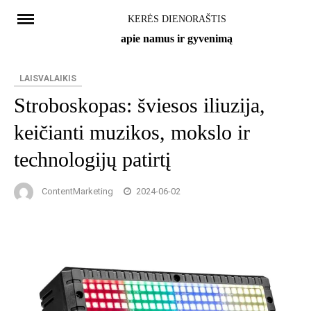
Skip
KERĖS DIENORAŠTIS
to
apie namus ir gyvenimą
content
LAISVALAIKIS
Stroboskopas: šviesos iliuzija,
keičianti muzikos, mokslo ir
technologijų patirtį
ContentMarketing
2024-06-02