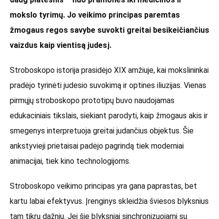
mokslo tyrimų. Jo veikimo principas paremtas
žmogaus regos savybe suvokti greitai besikeičiančius
vaizdus kaip vientisą judesį.
Stroboskopo istorija prasidėjo XIX amžiuje, kai mokslininkai
pradėjo tyrinėti judesio suvokimą ir optines iliuzijas. Vienas
pirmųjų stroboskopo prototipų buvo naudojamas
edukaciniais tikslais, siekiant parodyti, kaip žmogaus akis ir
smegenys interpretuoja greitai judančius objektus. Šie
ankstyvieji prietaisai padėjo pagrindą tiek moderniai
animacijai, tiek kino technologijoms.
Stroboskopo veikimo principas yra gana paprastas, bet
kartu labai efektyvus. Įrenginys skleidžia šviesos blyksnius
tam tikru dažniu. Jei šie blyksniai sinchronizuojami su