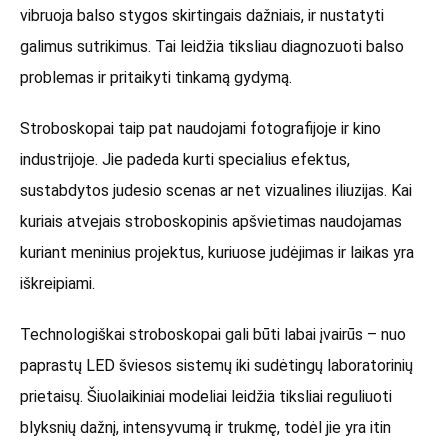
vibruoja balso stygos skirtingais dažniais, ir nustatyti
galimus sutrikimus. Tai leidžia tiksliau diagnozuoti balso
problemas ir pritaikyti tinkamą gydymą.
Stroboskopai taip pat naudojami fotografijoje ir kino
industrijoje. Jie padeda kurti specialius efektus,
sustabdytos judesio scenas ar net vizualines iliuzijas. Kai
kuriais atvejais stroboskopinis apšvietimas naudojamas
kuriant meninius projektus, kuriuose judėjimas ir laikas yra
iškreipiami.
Technologiškai stroboskopai gali būti labai įvairūs – nuo
paprastų LED šviesos sistemų iki sudėtingų laboratorinių
prietaisų. Šiuolaikiniai modeliai leidžia tiksliai reguliuoti
blyksnių dažnį, intensyvumą ir trukmę, todėl jie yra itin