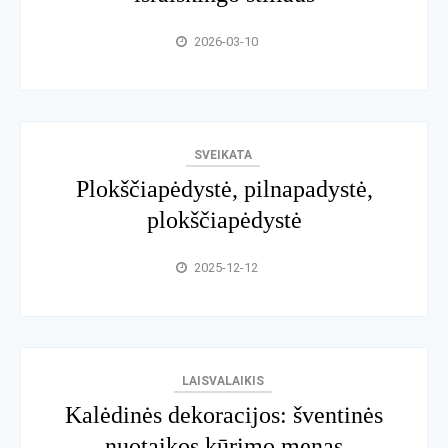
2026-03-10
SVEIKATA
Plokščiapėdystė, pilnapadystė,
plokščiapėdystė
2025-12-12
LAISVALAIKIS
Kalėdinės dekoracijos: šventinės
nuotaikos kūrimo menas