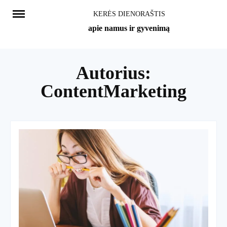
Skip
KERĖS DIENORAŠTIS
to
apie namus ir gyvenimą
content
Autorius:
ContentMarketing