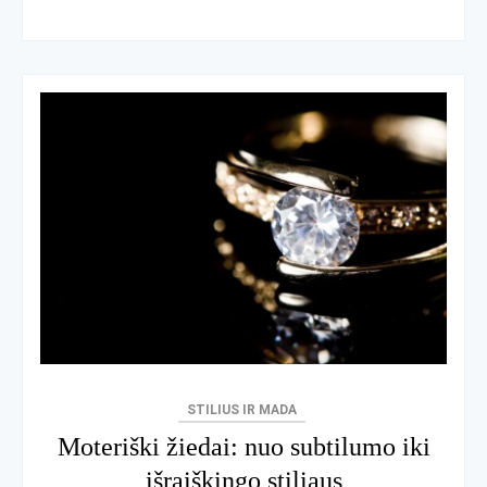
STILIUS IR MADA
Moteriški žiedai: nuo subtilumo iki
išraiškingo stiliaus