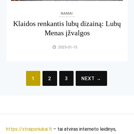
NAMAI
Klaidos renkantis lubų dizainą: Lubų
Menas įžvalgos
2025-01-15
Įrašų
1
2
3
NEXT →
puslapiavimas
https://straipsniukai.lt
– tai atviras interneto leidinys,