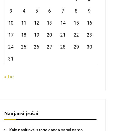
3
4
5
6
7
8
9
10
11
12
13
14
15
16
17
18
19
20
21
22
23
24
25
26
27
28
29
30
31
« Lie
Naujausi įrašai
Kaip pasirinkti stogo dangą pagal namo