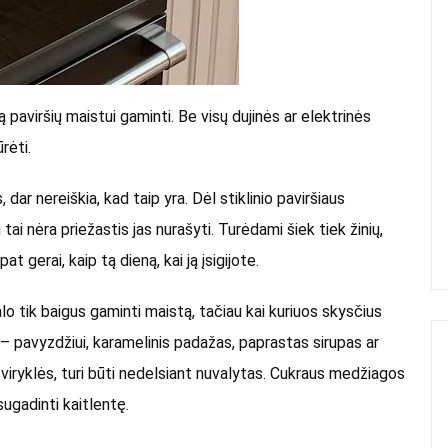
ą paviršių maistui gaminti. Be visų dujinės ar elektrinės
ūrėti.
dar nereiškia, kad taip yra. Dėl stiklinio paviršiaus
 tai nėra priežastis jas nurašyti. Turėdami šiek tiek žinių,
at gerai, kaip tą dieną, kai ją įsigijote.
lo tik baigus gaminti maistą, tačiau kai kuriuos skysčius
i – pavyzdžiui, karamelinis padažas, paprastas sirupas ar
 viryklės, turi būti nedelsiant nuvalytas. Cukraus medžiagos
 sugadinti kaitlentę.