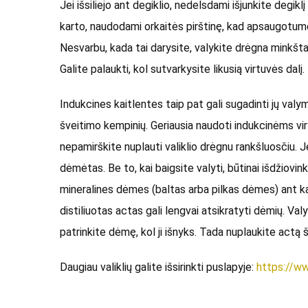
Jei išsiliejo ant degiklio, nedelsdami išjunkite degiklį
karto, naudodami orkaitės pirštinę, kad apsaugotumėt
Nesvarbu, kada tai darysite, valykite drėgna minkšta 
Galite palaukti, kol sutvarkysite likusią virtuvės dalį.
Indukcines kaitlentes taip pat gali sugadinti jų valym
šveitimo kempinių. Geriausia naudoti indukcinėms viryk
nepamirškite nuplauti valiklio drėgnu rankšluosčiu. Jei 
dėmėtas. Be to, kai baigsite valyti, būtinai išdžiovin
mineralines dėmes (baltas arba pilkas dėmes) ant kai
distiliuotas actas gali lengvai atsikratyti dėmių. Val
patrinkite dėmę, kol ji išnyks. Tada nuplaukite actą š
Daugiau valiklių galite išsirinkti puslapyje:
https://ww