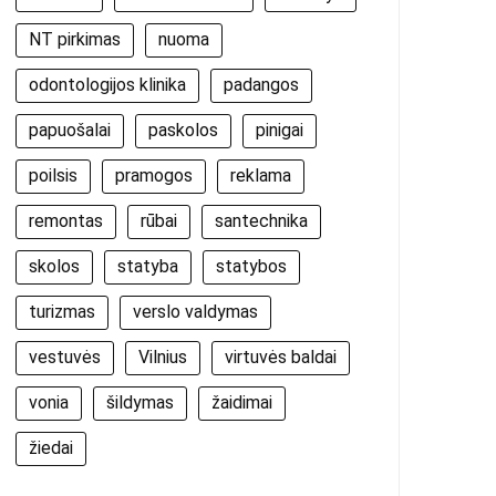
NT pirkimas
nuoma
odontologijos klinika
padangos
papuošalai
paskolos
pinigai
poilsis
pramogos
reklama
remontas
rūbai
santechnika
skolos
statyba
statybos
turizmas
verslo valdymas
vestuvės
Vilnius
virtuvės baldai
vonia
šildymas
žaidimai
žiedai