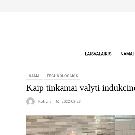
Skip
to
content
LAISVALAIKIS
NAMAI
NAMAI
TECHNOLOGIJOS
Kaip tinkamai valyti indukcinę
Kotryna
2022-02-23