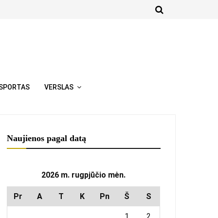
SPORTAS
VERSLAS
Naujienos pagal datą
2026 m. rugpjūčio mėn.
Pr
A
T
K
Pn
Š
S
1
2