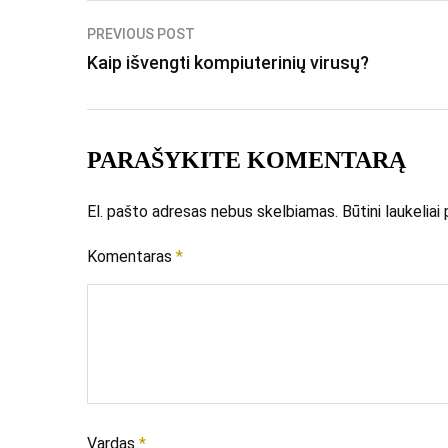
Navigacija
PREVIOUS POST
Kaip išvengti kompiuterinių virusų?
tarp
įrašų
PARAŠYKITE KOMENTARĄ
El. pašto adresas nebus skelbiamas.
Būtini laukelia
Komentaras
*
Vardas
*