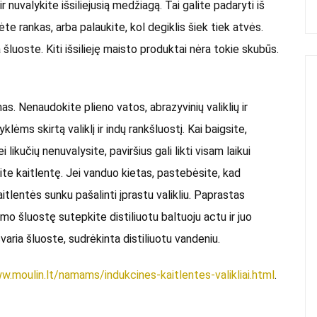
 ir nuvalykite išsiliejusią medžiagą. Tai galite padaryti iš
e rankas, arba palaukite, kol degiklis šiek tiek atvės.
šluoste. Kiti išsilieję maisto produktai nėra tokie skubūs.
as. Nenaudokite plieno vatos, abrazyvinių valiklių ir
lėms skirtą valiklį ir indų rankšluostį. Kai baigsite,
likučių nenuvalysite, paviršius gali likti visam laikui
kite kaitlentę. Jei vanduo kietas, pastebėsite, kad
tlentės sunku pašalinti įprastu valikliu. Paprastas
ymo šluostę sutepkite distiliuotu baltuoju actu ir juo
varia šluoste, sudrėkinta distiliuotu vandeniu.
w.moulin.lt/namams/indukcines-kaitlentes-valikliai.html
.