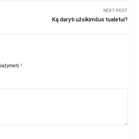
NEXT POST
Ką daryti užsikimšus tualetui?
i pažymėti
*