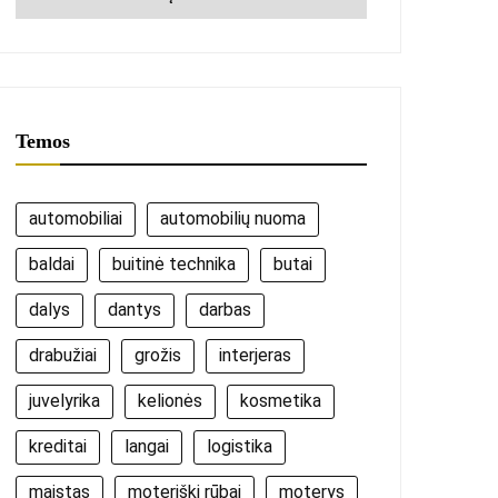
Temos
automobiliai
automobilių nuoma
baldai
buitinė technika
butai
dalys
dantys
darbas
drabužiai
grožis
interjeras
juvelyrika
kelionės
kosmetika
kreditai
langai
logistika
maistas
moteriški rūbai
moterys