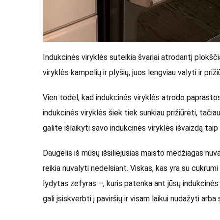
Indukcinės viryklės suteikia švariai atrodantį plokšči
viryklės kampelių ir plyšių, juos lengviau valyti ir priži
Vien todėl, kad indukcinės viryklės atrodo paprastos, 
indukcinės viryklės šiek tiek sunkiau prižiūrėti, tačiau
galite išlaikyti savo indukcinės viryklės išvaizdą taip p
Daugelis iš mūsų išsiliejusias maisto medžiagas nuva
reikia nuvalyti nedelsiant. Viskas, kas yra su cukrum
lydytas zefyras –, kuris patenka ant jūsų indukcinės
gali įsiskverbti į paviršių ir visam laikui nudažyti arba