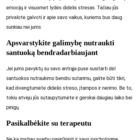
emocijų ir visuomet lydės didelis stresas. Tačiau jūs
privalote galvoti ir apie savo vaikus, kuriems bus daug
sunkiau nei jums.
Apsvarstykite galimybę nutraukti
santuoką bendradarbiaujant
Jei jums pavyktų su savo antrąja puse susitarti dėl
santuokos nutraukimo bendru sutarimu, galite būti tikri,
kad išvengtumėte didelio streso, įtampos ir nerimo. Be to,
tokiu atveju jūs sutaupytumėte ir gerokai daugiau laiko bei
pinigų.
Pasikalbėkite su terapeutu
Ne ką mažiau svarbu pasirūpinti ir savo psichologine