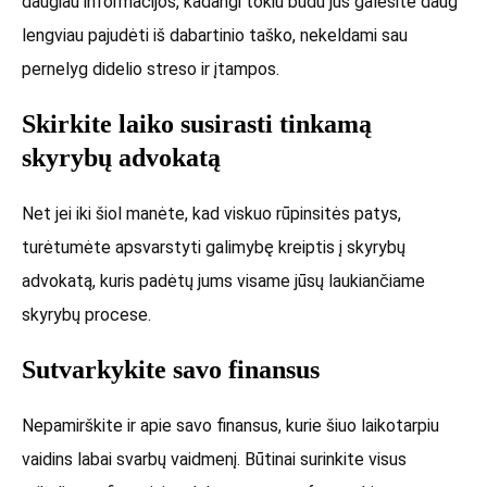
daugiau informacijos, kadangi tokiu būdu jūs galėsite daug
lengviau pajudėti iš dabartinio taško, nekeldami sau
pernelyg didelio streso ir įtampos.
Skirkite laiko susirasti tinkamą
skyrybų advokatą
Net jei iki šiol manėte, kad viskuo rūpinsitės patys,
turėtumėte apsvarstyti galimybę kreiptis į skyrybų
advokatą, kuris padėtų jums visame jūsų laukiančiame
skyrybų procese.
Sutvarkykite savo finansus
Nepamirškite ir apie savo finansus, kurie šiuo laikotarpiu
vaidins labai svarbų vaidmenį. Būtinai surinkite visus