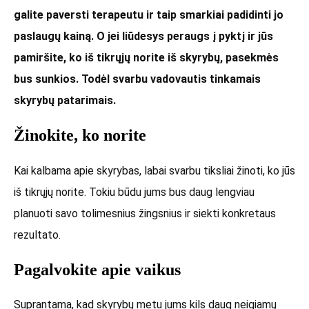
galite paversti terapeutu ir taip smarkiai padidinti jo
paslaugų kainą. O jei liūdesys peraugs į pyktį ir jūs
pamiršite, ko iš tikrųjų norite iš skyrybų, pasekmės
bus sunkios. Todėl svarbu vadovautis tinkamais
skyrybų patarimais.
Žinokite, ko norite
Kai kalbama apie skyrybas, labai svarbu tiksliai žinoti, ko jūs
iš tikrųjų norite. Tokiu būdu jums bus daug lengviau
planuoti savo tolimesnius žingsnius ir siekti konkretaus
rezultato.
Pagalvokite apie vaikus
Suprantama, kad skyrybų metu jums kils daug neigiamų