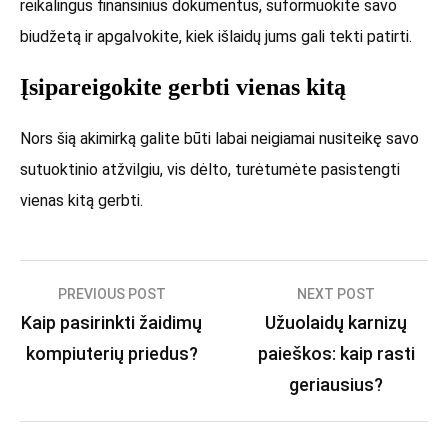
reikalingus finansinius dokumentus, suformuokite savo
biudžetą ir apgalvokite, kiek išlaidų jums gali tekti patirti.
Įsipareigokite gerbti vienas kitą
Nors šią akimirką galite būti labai neigiamai nusiteikę savo
sutuoktinio atžvilgiu, vis dėlto, turėtumėte pasistengti
vienas kitą gerbti.
Navigacija
PREVIOUS POST
NEXT POST
Kaip pasirinkti žaidimų
Užuolaidų karnizų
tarp
kompiuterių priedus?
paieškos: kaip rasti
įrašų
geriausius?