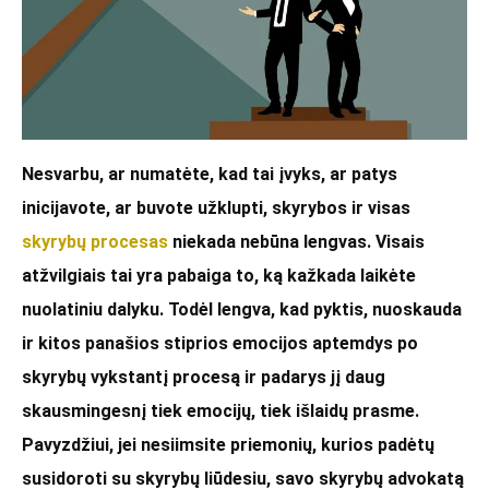
Nesvarbu, ar numatėte, kad tai įvyks, ar patys
inicijavote, ar buvote užklupti, skyrybos ir visas
skyrybų procesas
niekada nebūna lengvas. Visais
atžvilgiais tai yra pabaiga to, ką kažkada laikėte
nuolatiniu dalyku. Todėl lengva, kad pyktis, nuoskauda
ir kitos panašios stiprios emocijos aptemdys po
skyrybų vykstantį procesą ir padarys jį daug
skausmingesnį tiek emocijų, tiek išlaidų prasme.
Pavyzdžiui, jei nesiimsite priemonių, kurios padėtų
susidoroti su skyrybų liūdesiu, savo skyrybų advokatą