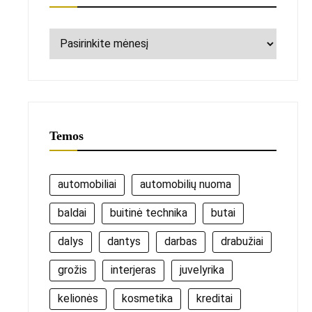
Archyvai
Temos
automobiliai
automobilių nuoma
baldai
buitinė technika
butai
dalys
dantys
darbas
drabužiai
grožis
interjeras
juvelyrika
kelionės
kosmetika
kreditai