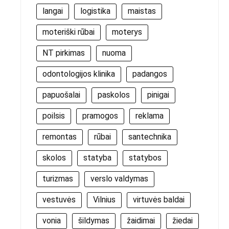
langai
logistika
maistas
moteriški rūbai
moterys
NT pirkimas
nuoma
odontologijos klinika
padangos
papuošalai
paskolos
pinigai
poilsis
pramogos
reklama
remontas
rūbai
santechnika
skolos
statyba
statybos
turizmas
verslo valdymas
vestuvės
Vilnius
virtuvės baldai
vonia
šildymas
žaidimai
žiedai