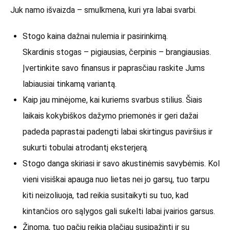
Juk namo išvaizda – smulkmena, kuri yra labai svarbi.
Stogo kaina dažnai nulemia ir pasirinkimą.
Skardinis stogas – pigiausias, čerpinis – brangiausias.
Įvertinkite savo finansus ir paprasčiau raskite Jums
labiausiai tinkamą variantą.
Kaip jau minėjome, kai kuriems svarbus stilius. Šiais
laikais kokybiškos dažymo priemonės ir geri dažai
padeda paprastai padengti labai skirtingus paviršius ir
sukurti tobulai atrodantį eksterjerą.
Stogo danga skiriasi ir savo akustinėmis savybėmis. Kol
vieni visiškai apauga nuo lietas nei jo garsų, tuo tarpu
kiti neizoliuoja, tad reikia susitaikyti su tuo, kad
kintančios oro sąlygos gali sukelti labai įvairios garsus.
Žinoma, tuo pačiu reikia plačiau susipažinti ir su