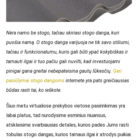
Nėra namo be stogo, tačiau skiriasi stogo danga, kuri
puošia namą. O stogo danga varijuoja ne tik savo stiliumi,
tačiau ir funkcionalumu, kuris gali būti ypač kokybiškas ir
tarnauti ilgai ir tuo pačiu gali nuvilti, kad investuojami
pinigai gana greitai nebepateisina gautų lūkesčių.
Geri
pasiūlymai stogo dangoms
internete yra pats greičiausias
būdas rasti tai, ko ieškote.
Šiuo metu virtualiose prekybos vietose pasirinkimas yra
labai platus, tad nurodysime esminius niuansus,
atskleisime svarbiausias detales, kurios padės Jums rasti
tobulas stogo dangas, kurios tarnaus ilgai ir atrodys puikiai.