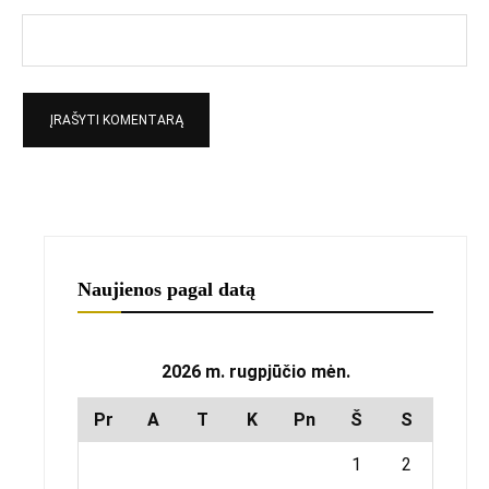
Naujienos pagal datą
2026 m. rugpjūčio mėn.
Pr
A
T
K
Pn
Š
S
1
2