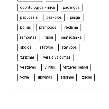
odontologijos klinika
padangos
papuošalai
paskolos
pinigai
poilsis
pramogos
reklama
remontas
rūbai
santechnika
skolos
statyba
statybos
turizmas
verslo valdymas
vestuvės
Vilnius
virtuvės baldai
vonia
šildymas
žaidimai
žiedai