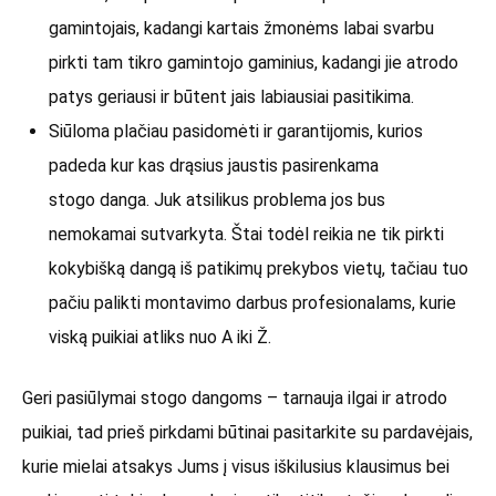
gamintojais, kadangi kartais žmonėms labai svarbu
pirkti tam tikro gamintojo gaminius, kadangi jie atrodo
patys geriausi ir būtent jais labiausiai pasitikima.
Siūloma plačiau pasidomėti ir garantijomis, kurios
padeda kur kas drąsius jaustis pasirenkama
stogo danga. Juk atsilikus problema jos bus
nemokamai sutvarkyta. Štai todėl reikia ne tik pirkti
kokybišką dangą iš patikimų prekybos vietų, tačiau tuo
pačiu palikti montavimo darbus profesionalams, kurie
viską puikiai atliks nuo A iki Ž.
Geri pasiūlymai stogo dangoms – tarnauja ilgai ir atrodo
puikiai, tad prieš pirkdami būtinai pasitarkite su pardavėjais,
kurie mielai atsakys Jums į visus iškilusius klausimus bei