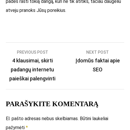
padės rasti tokią dangą, kuri ne tik atitiks, tačiau daugeliu
atveju pranoks Jūsų poreikius.
Navigacija
PREVIOUS POST
NEXT POST
4 klausimai, skirti
Įdomūs faktai apie
tarp
padangų internetu
SEO
įrašų
paieškai palengvinti
PARAŠYKITE KOMENTARĄ
El. pašto adresas nebus skelbiamas.
Būtini laukeliai
pažymėti
*