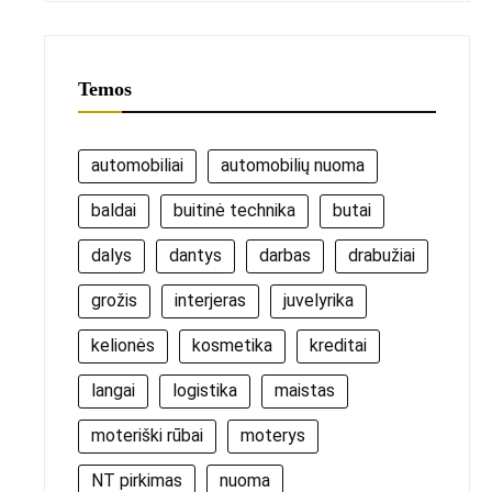
Temos
automobiliai
automobilių nuoma
baldai
buitinė technika
butai
dalys
dantys
darbas
drabužiai
grožis
interjeras
juvelyrika
kelionės
kosmetika
kreditai
langai
logistika
maistas
moteriški rūbai
moterys
NT pirkimas
nuoma