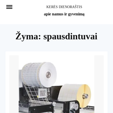
Skip
KERĖS DIENORAŠTIS
to
apie namus ir gyvenimą
content
Žyma:
spausdintuvai