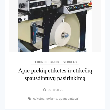
TECHNOLOGIJOS
VERSLAS
Apie prekių etiketes ir etikečių
spausdintuvų pasirinkimą
2018-08-30
etiketės
,
reklama
,
spausdintuvai