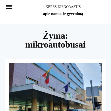
Skip
KERĖS DIENORAŠTIS
to
apie namus ir gyvenimą
content
Žyma:
mikroautobusai